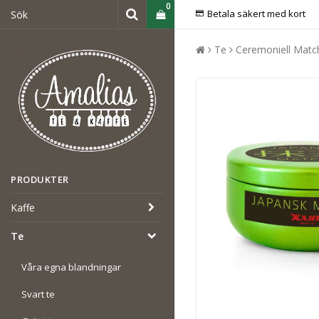
0
Betala säkert med kort
Te
Ceremoniell Matc
PRODUKTER
Kaffe
Te
Våra egna blandningar
Svart te