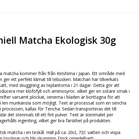
iell Matcha Ekologisk 30g
a matcha kommer från från Kirishima i Japan. Ett område med
ger ett perfekt klimat till tebusken. Matchan har tillverkats
a sätt, med skuggning av teplantorna i 21 dagar. Detta gör att
oducera mer klofofyll och aminosyror, vilket ger en sötare smak i
efter varsamt plockat, venerna i bladen är borttagna för att
å len munkänsla som möjligt. Teet är processat som en sencha
 processen, kallas för Tencha. Sedan transporteras det till
är det stenmals till ett fint pulver. Teet är stenmalet per
agerhålls ingenting, vilket ger bra färskhet på produkten.
tsk matcha i en teskål. Häll på ca: 20cl, 72C vatten och vispa
en tjocknar och blir skummig. Drick omedelbart!