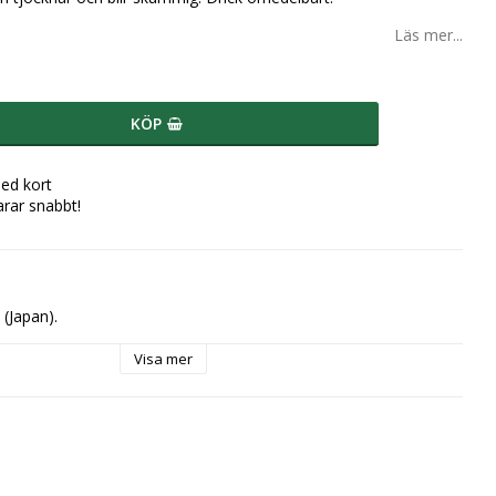
Läs mer...
KÖP
ed kort
arar snabbt!
 (Japan).
Visa mer