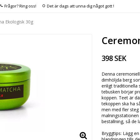
Frågor? Ring oss!
Det är dags att unna dig något gott !
ha Ekologisk 30g
Ceremon
398 SEK
Denna ceremoniell
dimhöljda berg som 
enligt traditionell
tebusken börjar pr
koppen. Teet är där
tekoppen ska ha s
men med fler steg i
malningsstationen d
beställning, så de l
Bryggtips: Lägg en 
blandningen tills d