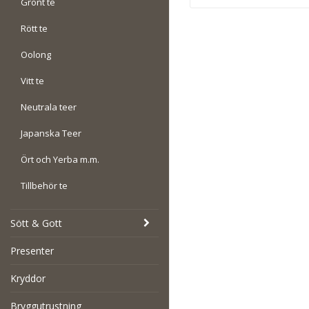
Grönt te
Rött te
Oolong
Vitt te
Neutrala teer
Japanska Teer
Ört och Yerba m.m.
Tillbehör te
Sött & Gott
Presenter
Kryddor
Bryggutrustning